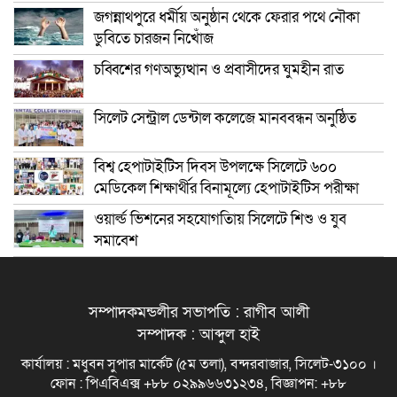
জগন্নাথপুরে ধর্মীয় অনুষ্ঠান থেকে ফেরার পথে নৌকা
ডুবিতে চারজন নিখোঁজ
চব্বিশের গণঅভ্যুত্থান ও প্রবাসীদের ঘুমহীন রাত
সিলেট সেন্ট্রাল ডেন্টাল কলেজে মানববন্ধন অনুষ্ঠিত
বিশ্ব হেপাটাইটিস দিবস উপলক্ষে সিলেটে ৬০০
মেডিকেল শিক্ষার্থীর বিনামূল্যে হেপাটাইটিস পরীক্ষা
ওয়ার্ল্ড ভিশনের সহযোগতিায় সিলেটে শিশু ও যুব
সমাবেশ
সম্পাদকমন্ডলীর সভাপতি : রাগীব আলী
সম্পাদক : আব্দুল হাই
কার্যালয় : মধুবন সুপার মার্কেট (৫ম তলা), বন্দরবাজার, সিলেট-৩১০০ ।
ফোন : পিএবিএক্স +৮৮ ০২৯৯৬৬৩১২৩৪, বিজ্ঞাপন: +৮৮