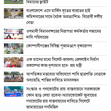
বিমানের ফ্লাইট
বাংলাদেশে এসে মার্কিন দূতের ভারতের হাই
কমিশনারের সাথে বৈঠক অপ্রত্যাশিত- বিরোধী দলীয়
নেতা
ওসমানী বিমানবন্দরের নিরাপত্তা কর্মকর্তার সন্ধানের
দাবি পরিবারের
কোম্পানীগঞ্জের বিভিন্ন পূজামণ্ডপে বৃক্ষরোপণ
এক মাসের মধ্যে সিলেট-জাফলং রেললাইন নির্মাণ
প্রকল্পের কাজ দৃশ্যমান হবে- শ্রম মন্ত্রী
আপত্তিকর মন্তব্যের অভিযোগে শাবি ছাত্রশক্তি নেতাকে
অব্যাহতি, শাস্তির দাবিতে মানববন্ধন
সংস্কার ও গণভোটের রায় বাস্তবায়নে সরকারকে
কোন ছাড় দেয়া হবেনা-অ্যাডভোকেট জুবায়ের
গণভোটের রায় বাস্তবায়নের দাবিতে সিলেটে
জামায়াতের গণমিছিল