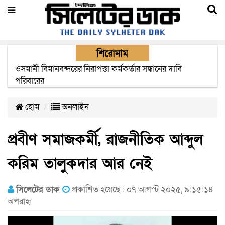
শিরোনাম
ওসমানী বিমানবন্দরের নিরাপত্তা কর্মকর্তার সন্ধানের দাবি
এক মাসের মধ্যে সিলেট-জাফলং রেললাইন নির্মাণ প্রকল্পের কাজ
পরিবারের
দৃশ্যমান হবে- শ্রম মন্ত্রী
হোম
অনলাইন
প্রবীণ সমাজকর্মী, রাজনীতিক আব্দুল
করিম তালুকদার আর নেই
সিলেটের ডাক
প্রকাশিত হয়েছে : ০৭ আগস্ট ২০২৫, ৯:১৫:১৪
অপরাহ্ন