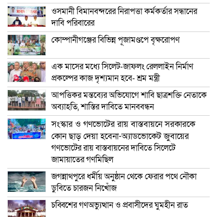
ওসমানী বিমানবন্দরের নিরাপত্তা কর্মকর্তার সন্ধানের
দাবি পরিবারের
কোম্পানীগঞ্জের বিভিন্ন পূজামণ্ডপে বৃক্ষরোপণ
এক মাসের মধ্যে সিলেট-জাফলং রেললাইন নির্মাণ
প্রকল্পের কাজ দৃশ্যমান হবে- শ্রম মন্ত্রী
আপত্তিকর মন্তব্যের অভিযোগে শাবি ছাত্রশক্তি নেতাকে
অব্যাহতি, শাস্তির দাবিতে মানববন্ধন
সংস্কার ও গণভোটের রায় বাস্তবায়নে সরকারকে
কোন ছাড় দেয়া হবেনা-অ্যাডভোকেট জুবায়ের
গণভোটের রায় বাস্তবায়নের দাবিতে সিলেটে
জামায়াতের গণমিছিল
জগন্নাথপুরে ধর্মীয় অনুষ্ঠান থেকে ফেরার পথে নৌকা
ডুবিতে চারজন নিখোঁজ
চব্বিশের গণঅভ্যুত্থান ও প্রবাসীদের ঘুমহীন রাত