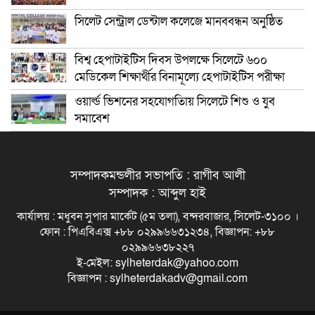
সিলেট সেন্ট্রাল ডেন্টাল কলেজে মানববন্ধন অনুষ্ঠিত
বিশ্ব হেপাটাইটিস দিবস উপলক্ষে সিলেটে ৬০০
মেডিকেল শিক্ষার্থীর বিনামূল্যে হেপাটাইটিস পরীক্ষা
ওয়ার্ল্ড ভিশনের সহযোগতিায় সিলেটে শিশু ও যুব
সমাবেশ
সম্পাদকমন্ডলীর সভাপতি : রাগীব আলী
সম্পাদক : আব্দুল হাই
কার্যালয় : মধুবন সুপার মার্কেট (৫ম তলা), বন্দরবাজার, সিলেট-৩১০০ ।
ফোন : পিএবিএক্স +৮৮ ০২৯৯৬৬৩১২৩৪, বিজ্ঞাপন: +৮৮
০২৯৯৬৬৩৮২২৭
ই-মেইল: sylheterdak@yahoo.com
বিজ্ঞাপন : sylheterdakadv@gmail.com