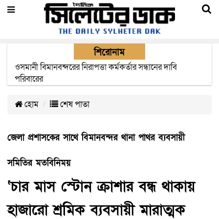
শিরোনাম
এক মাসের মধ্যে সিলেট-জাফলং রেললাইন নির্মাণ প্রকল্পের কাজ
দৃশ্যমান হবে- শ্রম মন্ত্রী
হোম
শেষ পাতা
জেলা প্রশাসকের সাথে বিমানবন্দর থানা পাথর ব্যবসায়ী
সমিতির মতবিনিময়
‘চার মাস স্টোন ক্রাশার বন্ধ থাকায়
হাজারো শ্রমিক ব্যবসায়ী মারাত্মক