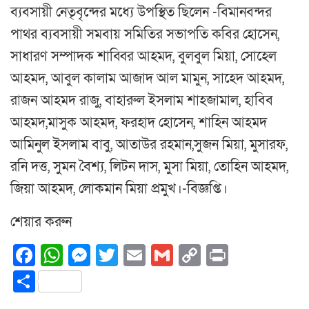
ব্যবসায়ী নেতৃবৃন্দের মধ্যে উপস্থিত ছিলেন -বিমানবন্দর
পাথর ব্যবসায়ী সমবায় সমিতির সভাপতি কবির হোসেন,
সাধারণ সম্পাদক শাব্বির আহমদ, বুলবুল মিয়া, সোহেল
আহমদ, আবুল কালাম আজাদ আল মামুন, সাহেদ আহমদ,
রাজন আহমদ রাজু, বাহারুল ইসলাম শাহজামাল, হাবিব
আহমদ,মাসুক আহমদ, ফরহাদ হোসেন, শাহিন আহমদ
আমিনুল ইসলাম বাবু, আতাউর রহমান,সুজন মিয়া, মুসারফ,
রনি দত্ত, সুমন বৈশ্য, লিটন দাস, মুসা মিয়া, তোহিন আহমদ,
জিয়া আহমদ, লোকমান মিয়া প্রমুখ।-বিজ্ঞপ্তি।
শেয়ার করুন
Facebook
WhatsApp
Messenger
Twitter
Email
Gmail
Copy
Print
Link
Share