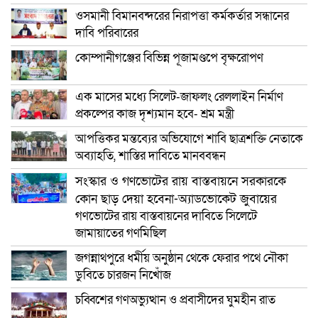
ওসমানী বিমানবন্দরের নিরাপত্তা কর্মকর্তার সন্ধানের
দাবি পরিবারের
কোম্পানীগঞ্জের বিভিন্ন পূজামণ্ডপে বৃক্ষরোপণ
এক মাসের মধ্যে সিলেট-জাফলং রেললাইন নির্মাণ
প্রকল্পের কাজ দৃশ্যমান হবে- শ্রম মন্ত্রী
আপত্তিকর মন্তব্যের অভিযোগে শাবি ছাত্রশক্তি নেতাকে
অব্যাহতি, শাস্তির দাবিতে মানববন্ধন
সংস্কার ও গণভোটের রায় বাস্তবায়নে সরকারকে
কোন ছাড় দেয়া হবেনা-অ্যাডভোকেট জুবায়ের
গণভোটের রায় বাস্তবায়নের দাবিতে সিলেটে
জামায়াতের গণমিছিল
জগন্নাথপুরে ধর্মীয় অনুষ্ঠান থেকে ফেরার পথে নৌকা
ডুবিতে চারজন নিখোঁজ
চব্বিশের গণঅভ্যুত্থান ও প্রবাসীদের ঘুমহীন রাত