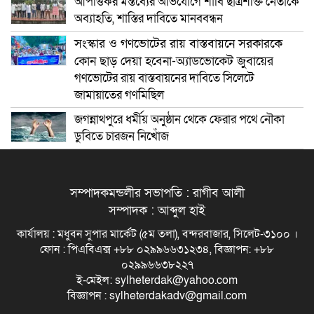
আপত্তিকর মন্তব্যের অভিযোগে শাবি ছাত্রশক্তি নেতাকে
অব্যাহতি, শাস্তির দাবিতে মানববন্ধন
সংস্কার ও গণভোটের রায় বাস্তবায়নে সরকারকে
কোন ছাড় দেয়া হবেনা-অ্যাডভোকেট জুবায়ের
গণভোটের রায় বাস্তবায়নের দাবিতে সিলেটে
জামায়াতের গণমিছিল
জগন্নাথপুরে ধর্মীয় অনুষ্ঠান থেকে ফেরার পথে নৌকা
ডুবিতে চারজন নিখোঁজ
সম্পাদকমন্ডলীর সভাপতি : রাগীব আলী
সম্পাদক : আব্দুল হাই
কার্যালয় : মধুবন সুপার মার্কেট (৫ম তলা), বন্দরবাজার, সিলেট-৩১০০ ।
ফোন : পিএবিএক্স +৮৮ ০২৯৯৬৬৩১২৩৪, বিজ্ঞাপন: +৮৮
০২৯৯৬৬৩৮২২৭
ই-মেইল: sylheterdak@yahoo.com
বিজ্ঞাপন : sylheterdakadv@gmail.com