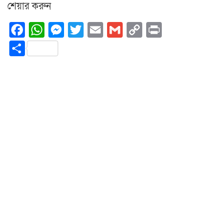
শেয়ার করুন
Facebook
WhatsApp
Messenger
Twitter
Email
Gmail
Copy
Print
Link
Share