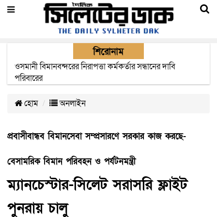
শিরোনাম
এক মাসের মধ্যে সিলেট-জাফলং রেললাইন নির্মাণ প্রকল্পের কাজ
দৃশ্যমান হবে- শ্রম মন্ত্রী
হোম
অনলাইন
প্রবাসীবান্ধব বিমানসেবা সম্প্রসারণে সরকার কাজ করছে-
বেসামরিক বিমান পরিবহন ও পর্যটনমন্ত্রী
ম্যানচেস্টার-সিলেট সরাসরি ফ্লাইট
পুনরায় চালু