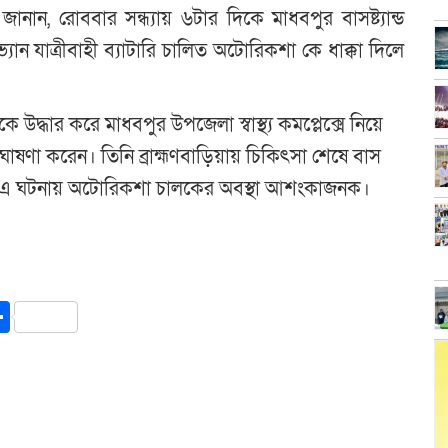
নান, রোববার সন্ধ্যায় ৬টার দিকে মাধবপুর বাসষ্ট্যান্ড
ান যাত্রীবাহী ব্যাটারি চালিত অটোরিকশা কে ধাক্কা দিলে
ধার করে মাধবপুর উপজেলা স্বাস্থ্য কমপ্লেক্সে নিয়ে
োষণা করেন। তিনি ব্রাহ্মণবাড়িয়ায় চিকিৎসা শেষে বাস
 এ ঘটনায় অটোরিকশা চালকের অবস্থা আশংকাজনক।
y
int
Share