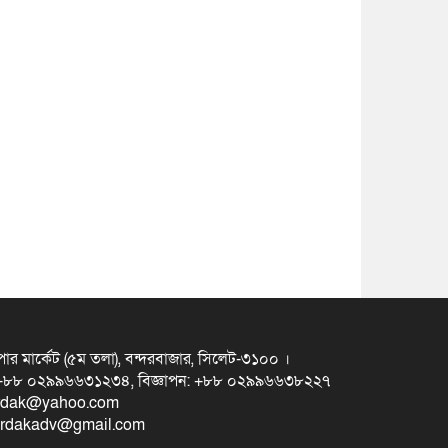
ুপার মার্কেট (৫ম তলা), বন্দরবাজার, সিলেট-৩১০০ ।
স +৮৮ ০২৯৯৬৬৩১২৩৪, বিজ্ঞাপন: +৮৮ ০২৯৯৬৬৩৮২২৭
erdak@yahoo.com
eterdakadv@gmail.com