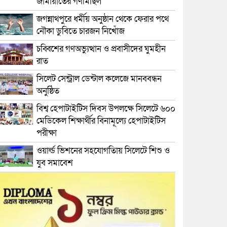
জামায়াতের গণমিছিল
জগন্নাথপুরে ধর্মীয় অনুষ্ঠান থেকে ফেরার পথে
নৌকা ডুবিতে চারজন নিখোঁজ
চব্বিশের গণঅভ্যুত্থান ও প্রবাসীদের ঘুমহীন
রাত
সিলেট সেন্ট্রাল ডেন্টাল কলেজে মানববন্ধন
অনুষ্ঠিত
বিশ্ব হেপাটাইটিস দিবস উপলক্ষে সিলেটে ৬০০
মেডিকেল শিক্ষার্থীর বিনামূল্যে হেপাটাইটিস
পরীক্ষা
ওয়ার্ল্ড ভিশনের সহযোগতিায় সিলেটে শিশু ও
যুব সমাবেশ