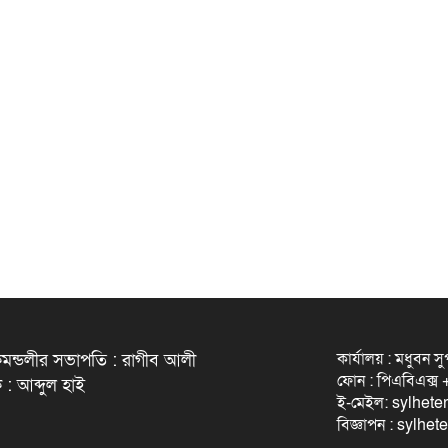
কার্যালয় : মধুবন স
মন্ডলীর সভাপতি : রাগীব আলী
ফোন : পিএবিএক্
 : আব্দুল হাই
ই-মেইল: sylhet
বিজ্ঞাপন : sylh