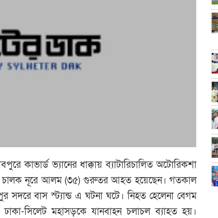
ধবপুরে কাভার্ড ভ্যানের ধাক্কায় ব্যাটারিচালিত অটোরিকশা
াড়া চালক নূরে আলম (৩৫) গুরুতর আহত হয়েছেন। গতকাল
ুর সদরে বাস স্ট্যান্ড এ ঘটনা ঘটে। নিহত হেলেনা বেগম
সময় ঢাকা-সিলেট মহাসড়কে যানবাহন চলাচল ব্যাহত হয়।