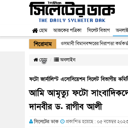
হোম
আজকের পত্রিকা
সিলেট বিভাগ
অনলা
ওসমানী বিমানবন্দরের নিরাপত্তা কর্মকর্
শিরোনাম
হোম
অনলাইন
ফটো জার্নালিস্ট এসোসিয়েশন সিলেট বিভাগীয় কমিটি
আমি আমৃত্যু ফটো সাংবাদিকদ
দানবীর ড. রাগীব আলী
সিলেটের ডাক
প্রকাশিত হয়েছে : ০৫ নভেম্বর ২০২