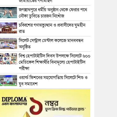
জামায়াতের গণমিছিল
জগন্নাথপুরে ধর্মীয় অনুষ্ঠান থেকে ফেরার পথে
নৌকা ডুবিতে চারজন নিখোঁজ
চব্বিশের গণঅভ্যুত্থান ও প্রবাসীদের ঘুমহীন
রাত
সিলেট সেন্ট্রাল ডেন্টাল কলেজে মানববন্ধন
অনুষ্ঠিত
বিশ্ব হেপাটাইটিস দিবস উপলক্ষে সিলেটে ৬০০
মেডিকেল শিক্ষার্থীর বিনামূল্যে হেপাটাইটিস
পরীক্ষা
ওয়ার্ল্ড ভিশনের সহযোগতিায় সিলেটে শিশু ও
যুব সমাবেশ