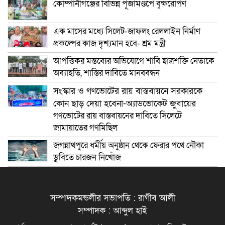
কোম্পানীগঞ্জের বিভিন্ন পূজামণ্ডপে বৃক্ষরোপণ
এক মাসের মধ্যে সিলেট-জাফলং রেললাইন নির্মাণ
প্রকল্পের কাজ দৃশ্যমান হবে- শ্রম মন্ত্রী
আপত্তিকর মন্তব্যের অভিযোগে শাবি ছাত্রশক্তি নেতাকে
অব্যাহতি, শাস্তির দাবিতে মানববন্ধন
সংস্কার ও গণভোটের রায় বাস্তবায়নে সরকারকে
কোন ছাড় দেয়া হবেনা-অ্যাডভোকেট জুবায়ের
গণভোটের রায় বাস্তবায়নের দাবিতে সিলেটে
জামায়াতের গণমিছিল
জগন্নাথপুরে ধর্মীয় অনুষ্ঠান থেকে ফেরার পথে নৌকা
ডুবিতে চারজন নিখোঁজ
সম্পাদকমন্ডলীর সভাপতি : রাগীব আলী
সম্পাদক : আব্দুল হাই