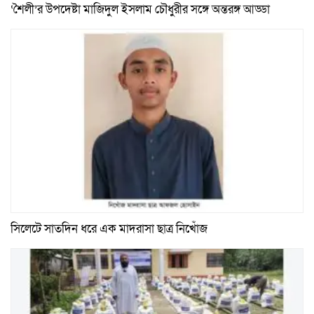
‘শৈলী’র উপদেষ্টা মাজিদুল ইসলাম চৌধুরীর সঙ্গে অন্তরঙ্গ আড্ডা
সিলেটে সাতদিন ধরে এক মাদরাসা ছাত্র নিখোঁজ