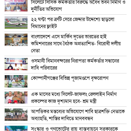
সিলেটে সিসিক কর্মকর্তার বিরুদ্ধে অবৈধ ভবন নির্মাণ ও
দুর্নীতির অভিযোগ
২২ ঘণ্টা পর ত্রুটি সেরে জেদ্দার উদ্দেশ্যে ছাড়লো
বিমানের ফ্লাইট
বাংলাদেশে এসে মার্কিন দূতের ভারতের হাই
কমিশনারের সাথে বৈঠক অপ্রত্যাশিত- বিরোধী দলীয়
নেতা
ওসমানী বিমানবন্দরের নিরাপত্তা কর্মকর্তার সন্ধানের
দাবি পরিবারের
কোম্পানীগঞ্জের বিভিন্ন পূজামণ্ডপে বৃক্ষরোপণ
এক মাসের মধ্যে সিলেট-জাফলং রেললাইন নির্মাণ
প্রকল্পের কাজ দৃশ্যমান হবে- শ্রম মন্ত্রী
আপত্তিকর মন্তব্যের অভিযোগে শাবি ছাত্রশক্তি নেতাকে
অব্যাহতি, শাস্তির দাবিতে মানববন্ধন
সংস্কার ও গণভোটের রায় বাস্তবায়নে সরকারকে