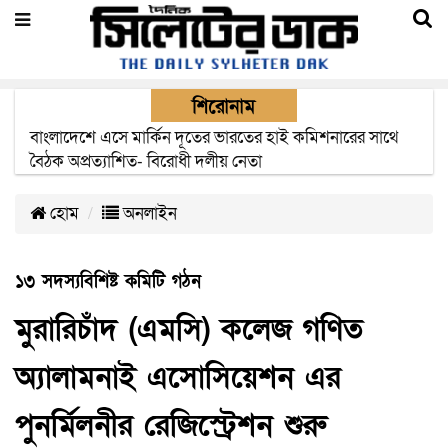
শিরোনাম
ওসমানী বিমানবন্দরের নিরাপত্তা কর্মকর্তার সন্ধানের দাবি
পরিবারের
হোম
অনলাইন
১৩ সদস্যবিশিষ্ট কমিটি গঠন
মুরারিচাঁদ (এমসি) কলেজ গণিত
অ্যালামনাই এসোসিয়েশন এর
পুনর্মিলনীর রেজিস্ট্রেশন শুরু