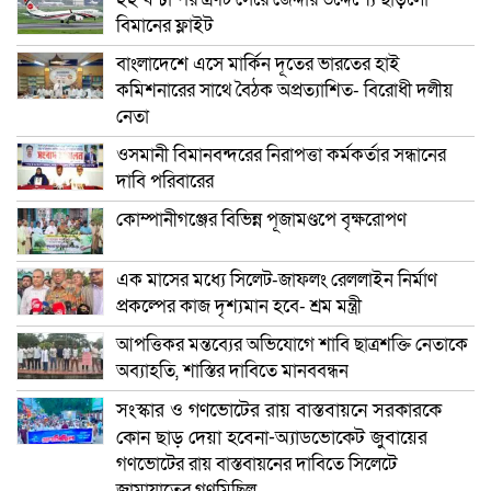
বিমানের ফ্লাইট
বাংলাদেশে এসে মার্কিন দূতের ভারতের হাই
কমিশনারের সাথে বৈঠক অপ্রত্যাশিত- বিরোধী দলীয়
নেতা
ওসমানী বিমানবন্দরের নিরাপত্তা কর্মকর্তার সন্ধানের
দাবি পরিবারের
কোম্পানীগঞ্জের বিভিন্ন পূজামণ্ডপে বৃক্ষরোপণ
এক মাসের মধ্যে সিলেট-জাফলং রেললাইন নির্মাণ
প্রকল্পের কাজ দৃশ্যমান হবে- শ্রম মন্ত্রী
আপত্তিকর মন্তব্যের অভিযোগে শাবি ছাত্রশক্তি নেতাকে
অব্যাহতি, শাস্তির দাবিতে মানববন্ধন
সংস্কার ও গণভোটের রায় বাস্তবায়নে সরকারকে
কোন ছাড় দেয়া হবেনা-অ্যাডভোকেট জুবায়ের
গণভোটের রায় বাস্তবায়নের দাবিতে সিলেটে
জামায়াতের গণমিছিল