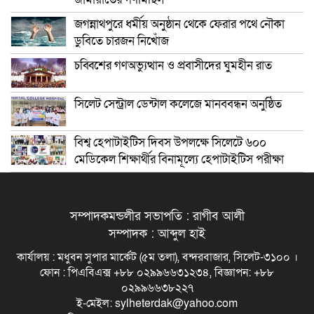
জগন্নাথপুরে ধর্মীয় অনুষ্ঠান থেকে ফেরার পথে নৌকা
ডুবিতে চারজন নিখোঁজ
চব্বিশের গণঅভ্যুত্থান ও প্রবাসীদের ঘুমহীন রাত
সিলেট সেন্ট্রাল ডেন্টাল কলেজে মানববন্ধন অনুষ্ঠিত
বিশ্ব হেপাটাইটিস দিবস উপলক্ষে সিলেটে ৬০০
মেডিকেল শিক্ষার্থীর বিনামূল্যে হেপাটাইটিস পরীক্ষা
সম্পাদকমন্ডলীর সভাপতি : রাগীব আলী
সম্পাদক : আব্দুল হাই
কার্যালয় : মধুবন সুপার মার্কেট (৫ম তলা), বন্দরবাজার, সিলেট-৩১০০ ।
ফোন : পিএবিএক্স +৮৮ ০২৯৯৬৬৩১২৩৪, বিজ্ঞাপন: +৮৮
০২৯৯৬৬৩৮২২৭
ই-মেইল: sylheterdak@yahoo.com