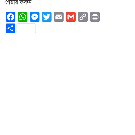
শেয়ার করুন
Facebook
WhatsApp
Messenger
Twitter
Email
Gmail
Copy
Print
Link
Share