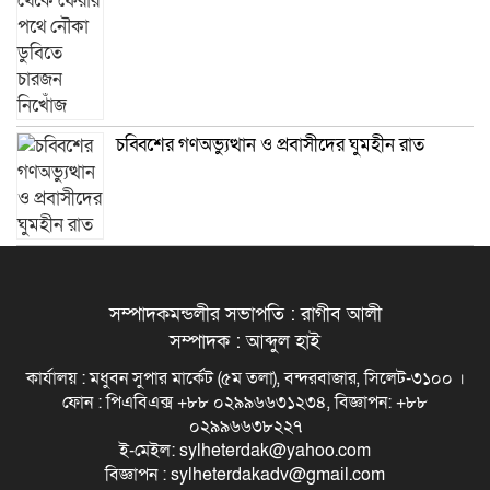
চব্বিশের গণঅভ্যুত্থান ও প্রবাসীদের ঘুমহীন রাত
সম্পাদকমন্ডলীর সভাপতি : রাগীব আলী
সম্পাদক : আব্দুল হাই
কার্যালয় : মধুবন সুপার মার্কেট (৫ম তলা), বন্দরবাজার, সিলেট-৩১০০ ।
ফোন : পিএবিএক্স +৮৮ ০২৯৯৬৬৩১২৩৪, বিজ্ঞাপন: +৮৮
০২৯৯৬৬৩৮২২৭
ই-মেইল: sylheterdak@yahoo.com
বিজ্ঞাপন : sylheterdakadv@gmail.com