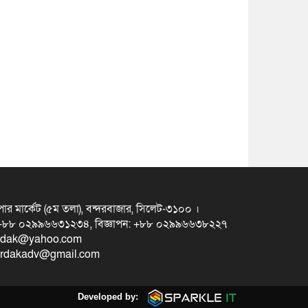
ুপার মার্কেট (৫ম তলা), বন্দরবাজার, সিলেট-৩১০০ ।
স +৮৮ ০২৯৯৬৬৩১২৩৪, বিজ্ঞাপন: +৮৮ ০২৯৯৬৬৩৮২২৭
erdak@yahoo.com
eterdakadv@gmail.com
Developed by: