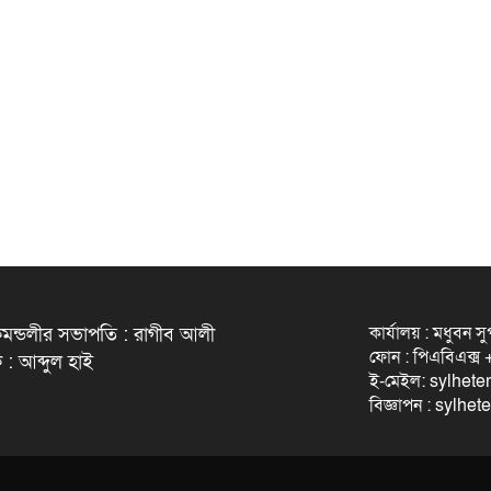
কার্যালয় : মধুবন স
মন্ডলীর সভাপতি : রাগীব আলী
ফোন : পিএবিএক্
 : আব্দুল হাই
ই-মেইল: sylhet
বিজ্ঞাপন : sylh