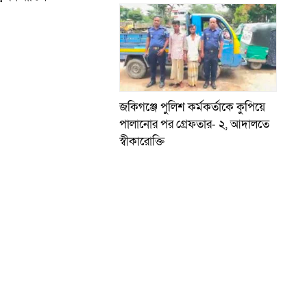
জকিগঞ্জে পুলিশ কর্মকর্তাকে কুপিয়ে
পালানোর পর গ্রেফতার- ২, আদালতে
স্বীকারোক্তি