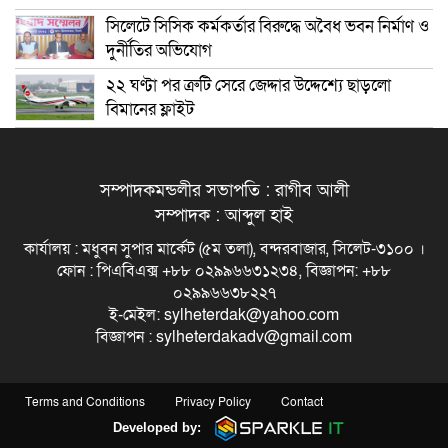
সিলেটে সিসিক কর্মকর্তার বিরুদ্ধে অবৈধ ভবন নির্মাণ ও
দুর্নীতির অভিযোগ
২২ ঘণ্টা পর ত্রুটি সেরে জেদ্দার উদ্দেশ্যে ছাড়লো
বিমানের ফ্লাইট
সম্পাদকমন্ডলীর সভাপতি : রাগীব আলী
সম্পাদক : আব্দুল হাই
কার্যালয় : মধুবন সুপার মার্কেট (৫ম তলা), বন্দরবাজার, সিলেট-৩১০০ ।
ফোন : পিএবিএক্স +৮৮ ০২৯৯৬৬৩১২৩৪, বিজ্ঞাপন: +৮৮
০২৯৯৬৬৩৮২২৭
ই-মেইল: sylheterdak@yahoo.com
বিজ্ঞাপন : sylheterdakadv@gmail.com
Terms and Conditions
Privacy Policy
Contact
Developed by: