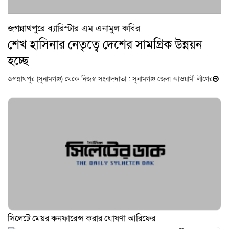
জগন্নাথপুরে ব্যারিস্টার এম এনামুল কবির
শেখ হাসিনার নেতৃত্বে দেশের সামগ্রিক উন্নয়ন
হচ্ছে
জগন্নাথপুর (সুনামগঞ্জ) থেকে নিজস্ব সংবাদদাতা : সুনামগঞ্জ জেলা আওয়ামী লীগের
সিলেটে মেয়র কনফারেন্স করার ঘোষণা আরিফের