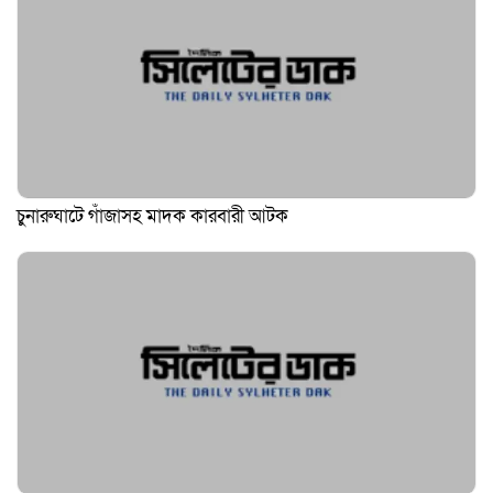
চুনারুঘাটে গাঁজাসহ মাদক কারবারী আটক